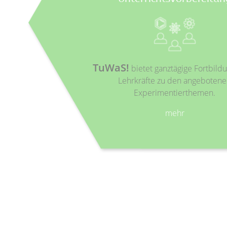
TuWaS!
bietet ganztägige Fortbild
Lehrkräfte zu den angeboten
Experimentierthemen.
mehr