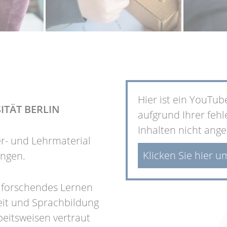
Hier ist ein YouTub
ITÄT BERLIN
aufgrund Ihrer feh
Inhalten nicht ange
r- und Lehrmaterial
Klicken Sie hier u
ungen.
h forschendes Lernen
eit und Sprachbildung
eitsweisen vertraut