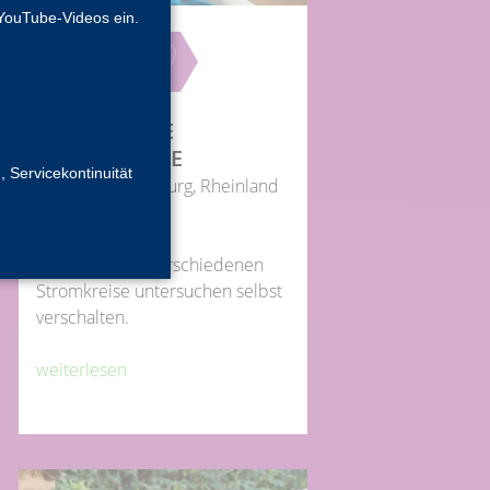
YouTube-Videos ein.
ELEKTRISCHE
STROMKREISE
, Servicekontinuität
Berlin, Brandenburg, Rheinland
Klasse 3-4
Eigenschaften verschiedenen
Stromkreise untersuchen selbst
verschalten.
weiterlesen