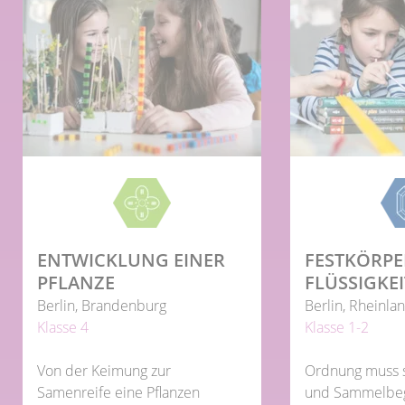
ENTWICKLUNG EINER
FESTKÖRP
PFLANZE
FLÜSSIGKE
Berlin, Brandenburg
Berlin, Rheinla
Klasse 4
Klasse 1-2
Von der Keimung zur
Ordnung muss s
Samenreife eine Pflanzen
und Sammelbeg