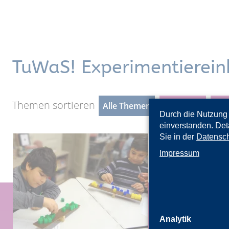
TuWaS! Experimentierein
Themen sortieren
Alle Themen
Klasse 1-2
Kla
Durch die Nutzung 
einverstanden. Det
Sie in der
Datensch
Impressum
Analytik