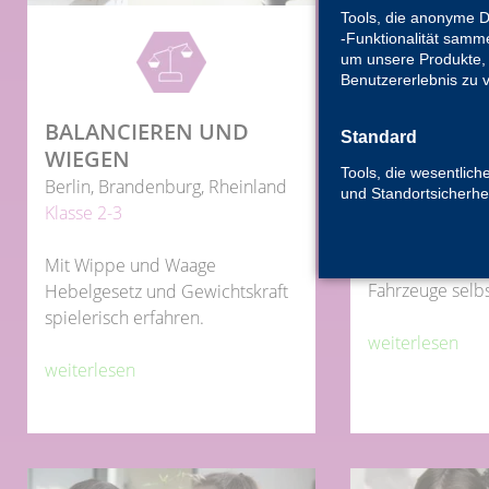
Tools, die anonyme 
-Funktionalität samme
um unsere Produkte, 
Benutzererlebnis zu 
BEWEGUNG
BALANCIEREN UND
Standard
KONSTRUK
WIEGEN
Tools, die wesentlich
Berlin, Branden
Berlin, Brandenburg, Rheinland
und Standortsicherhe
Klasse 4-6
Klasse 2-3
Auf den Spure
Mit Wippe und Waage
Fahrzeuge selbs
Hebelgesetz und Gewichtskraft
spielerisch erfahren.
weiterlesen
weiterlesen