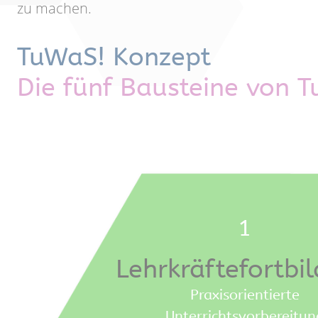
zu machen.
TuWaS! Konzept
Die fünf Bausteine von 
1
Lehrkräfte­fortbi
Praxisorientierte
Unterrichtsvorbereitun