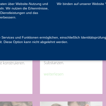
Daten über Website-Nutzung und
Wir binden auf unserer Website 
ln. Wir nutzen die Erkenntnisse,
Dienstleistungen und das
verbessern.
 UND
CHEMISCHE TESTS
TION
Berlin, Brandenburg, Rheinland
e Services und Funktionen ermöglichen, einschließlich Identitätsprüfung
Klasse 4-6
burg, Rheinland
it. Diese Option kann nicht abgelehnt werden.
Das Rätsel der unbekannten
n der Bewegung:
Substanzen.
t konstruieren.
weiterlesen