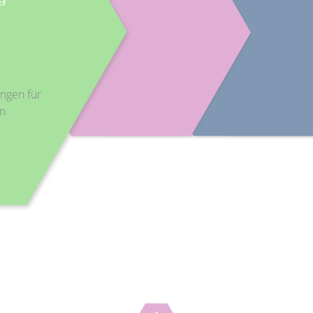
ungen für
en