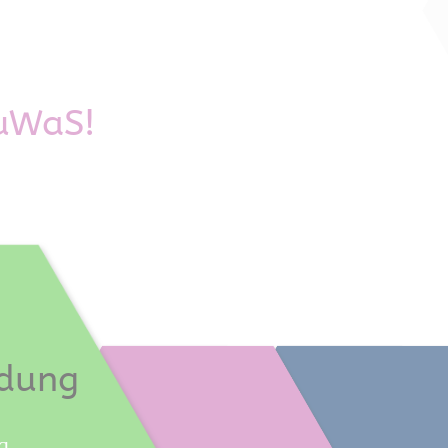
TuWaS!
ldung
g