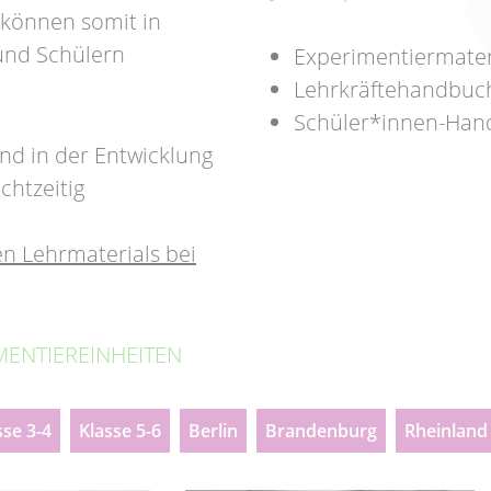
 können somit in
und Schülern
Experimentiermateri
Lehrkräftehandbuch
Schüler*innen-Hand
nd in der Entwicklung
htzeitig
n Lehrmaterials bei
MENTIEREINHEITEN
sse 3-4
Klasse 5-6
Berlin
Brandenburg
Rheinland