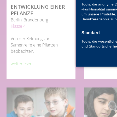
Tools, die anonyme 
ENTWICKLUNG EINER
FESTKÖRP
-Funktionalität samme
PFLANZE
FLÜSSIGKE
um unsere Produkte, 
Benutzererlebnis zu 
Berlin, Brandenburg
Berlin, Rheinla
Klasse 4
Klasse 1-2
Standard
Von der Keimung zur
Ordnung muss s
Tools, die wesentlich
Samenreife eine Pflanzen
und Sammelbeg
und Standortsicherhe
beobachten.
bestimmen.
weiterlesen
weiterlesen