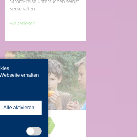
Stromkreise untersuchen selbst
verschalten.
weiterlesen
okies
 Webseite erhalten
Alle aktivieren