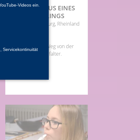
YouTube-Videos ein.
LEBENSZYKLUS EINES
SCHMET­TERLINGS
Berlin, Brandenburg, Rheinland
Klasse 2-3
Der spannende Weg von der
, Servicekontinuität
Raupe zum Distelfalter.
weiterlesen