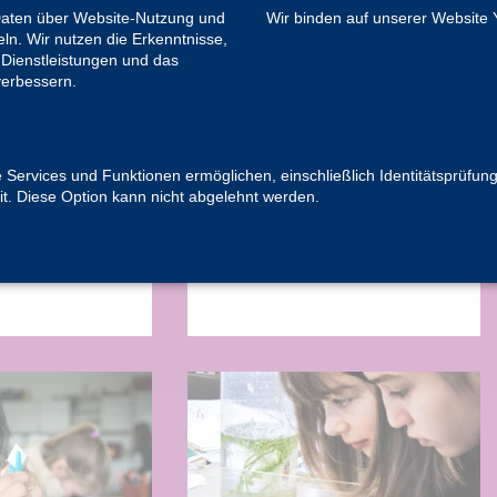
Daten über Website-Nutzung und
Wir binden auf unserer Website 
ER UND
LEBENSMITTEL­CHEMIE
ln. Wir nutzen die Erkenntnisse,
ITEN
Berlin, Brandenburg, Rheinland
Dienstleistungen und das
Klasse 5-6
verbessern.
nd
Was steckt eigentlich in unseren
ein: Sortieren
e Services und Funktionen ermöglichen, einschließlich Identitätsprüfung
Nahrungsmitteln? Wir ermitteln!
riffe
it. Diese Option kann nicht abgelehnt werden.
weiterlesen