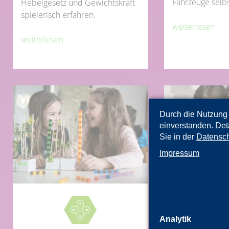
Fahrzeuge selbs
Hebelgesetz und Gewichtskraft
spielerisch erfahren.
weiterlesen
weiterlesen
Durch die Nutzung 
einverstanden. Det
Sie in der
Datensch
Impressum
Analytik