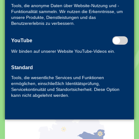
Dr. Nicola Stollhoff &
Tools, die anonyme Daten über Website-Nutzung und -
Johanna Hofmann
Funktionalität sammeln. Wir nutzen die Erkenntnisse, um
Tel.
+ 49 30 838-53291
unsere Produkte, Dienstleistungen und das
Benutzererlebnis zu verbessern.
Materialzentrum
Carsten Schmaljohann
YouTube
Tel.
+ 49 30 838-50686
Wir binden auf unserer Website YouTube-Videos ein.
info[at]tuwas.fu-berlin.de
Standard
weiterlesen
Tools, die wesentliche Services und Funktionen
ermöglichen, einschließlich Identitätsprüfung,
Servicekontinuität und Standortsicherheit. Diese Option
kann nicht abgelehnt werden.