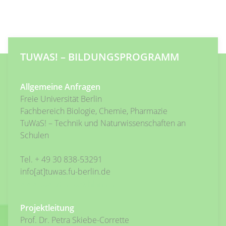
TUWAS! – BILDUNGSPROGRAMM
Allgemeine Anfragen
Freie Universität Berlin
Fachbereich Biologie, Chemie, Pharmazie
TuWaS! – Technik und Naturwissenschaften an
Schulen
Tel.
+ 49 30 838-53291
info[at]tuwas.fu-berlin.de
www.tuwas-deutschland.de
Projektleitung
Prof. Dr. Petra Skiebe-Corrette